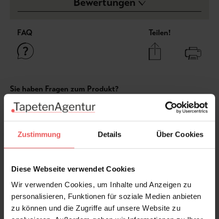
Bewertungen
FAQ
Teilen!
Sie haben Fragen zum Produkt?
Frage stellen
+49 (0)221 932 81 82
Zustimmung
Details
Über Cookies
Diese Webseite verwendet Cookies
Produktgalerie überspringen
Varianten
Wir verwenden Cookies, um Inhalte und Anzeigen zu
personalisieren, Funktionen für soziale Medien anbieten
zu können und die Zugriffe auf unsere Website zu