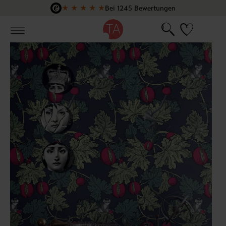
★
★
★
★
★
Bei 1245 Bewertungen
Zum Hauptinhalt springen