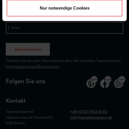
Nur notwendige Cookies
Abonnieren
Erhalten Sie aktuelle Informationen über die neuesten Tapetentrends.
Informationen zum Datenschutz.
Folgen Sie uns
4,9 k
32,5 k
3,1 k
Kontakt
TapetenAgentur
+49 (0)221 932 81 82
Jakobstrasse 66 (Innenhof) |
info@tapetenagentur.de
50678 Köln