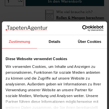
In den Warenkorb
Wie viel brauche ich?
Rollen & Mengen berechnen
Preis bezieht sich auf 1 Quadratmeter.
Zustimmung
Details
Über Cookies
Sondermaße möglich. Die Tapete ist zu groß oder zu
klein? Dieses Motiv kann individuell für Ihre Wand
Diese Webseite verwendet Cookies
angefertigt werden. Bitte kontaktieren Sie uns und
Wir verwenden Cookies, um Inhalte und Anzeigen zu
wir erstellen Ihnen ein kostenloses, unverbindliches
personalisieren, Funktionen für soziale Medien anbieten
Angebot.
zu können und die Zugriffe auf unsere Website zu
analysieren. Außerdem geben wir Informationen zu Ihrer
Produktdetails
Verwendung unserer Website an unsere Partner für
soziale Medien, Werbung und Analysen weiter. Unsere
Versand & Zahlung
Partner führen diese Informationen möglicherweise mit
weiteren Daten zusammen, die Sie ihnen bereitgestellt