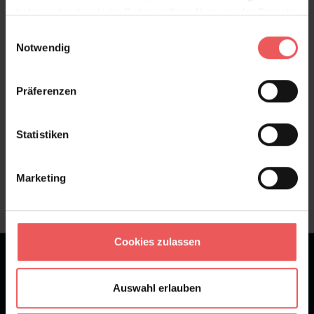
haben oder die sie im Rahmen Ihrer Nutzung der Dienste
Bewertungen
gesammelt haben.
Einwilligungsauswahl
Notwendig
FAQ
Teilen!
Präferenzen
Statistiken
Sie haben Fragen zum Produkt?
Frage stellen
Marketing
+49 (0)221 932 81 82
Cookies zulassen
★
★
★
★
★
Bei 1245 Bewertungen
Auswahl erlauben
Newsletter