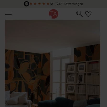
★
★
★
★
★
Bei 1245 Bewertungen
Zum Hauptinhalt springen