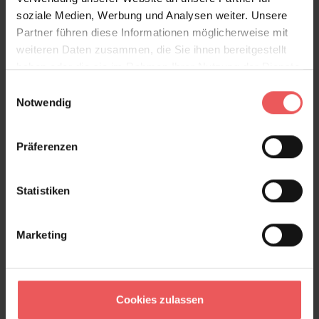
soziale Medien, Werbung und Analysen weiter. Unsere
Wandgestaltung auf zeitlose Wohnlichkeit trifft.
Partner führen diese Informationen möglicherweise mit
Produktdetails
weiteren Daten zusammen, die Sie ihnen bereitgestellt
haben oder die sie im Rahmen Ihrer Nutzung der Dienste
gesammelt haben.
Versand & Zahlung
Einwilligungsauswahl
Notwendig
Bewertungen
Präferenzen
FAQ
Teilen!
Statistiken
Marketing
Sie haben Fragen zum Produkt?
Frage stellen
+49 (0)221 932 81 82
Cookies zulassen