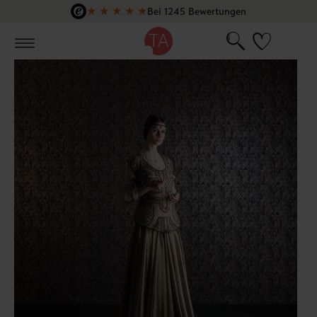
★
★
★
★
★
Bei 1245 Bewertungen
Zum Hauptinhalt springen