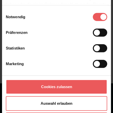
haben oder die sie im Rahmen Ihrer Nutzung der Dienste
Bewertungen
gesammelt haben.
Einwilligungsauswahl
Notwendig
FAQ
Teilen!
Präferenzen
Statistiken
Sie haben Fragen zum Produkt?
Frage stellen
Marketing
+49 (0)221 932 81 82
Cookies zulassen
★
★
★
★
★
Bei 1245 Bewertungen
Auswahl erlauben
Newsletter