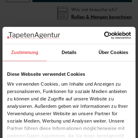
Wie viel brauche ich?
Rollen & Mengen berechnen
Vintage pictures from precious scrapbooks filled with
blurred poems. Girls with bows, white doves and
Zustimmung
Details
Über Cookies
forget-me-nots feature together on this poetic
wallpaper. A nice wallpaper for hip rooms.
Diese Webseite verwendet Cookies
Wir verwenden Cookies, um Inhalte und Anzeigen zu
personalisieren, Funktionen für soziale Medien anbieten
zu können und die Zugriffe auf unsere Website zu
analysieren. Außerdem geben wir Informationen zu Ihrer
Produktdetails
Verwendung unserer Website an unsere Partner für
soziale Medien, Werbung und Analysen weiter. Unsere
Versand & Zahlung
Partner führen diese Informationen möglicherweise mit
weiteren Daten zusammen, die Sie ihnen bereitgestellt