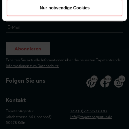
Nur notwendige Cookies
Abonnieren
Erhalten Sie aktuelle Informationen über die neuesten Tapetentrends.
Informationen zum Datenschutz.
Folgen Sie uns
4,9 k
32,5 k
3,1 k
Kontakt
TapetenAgentur
+49 (0)221 932 81 82
Jakobstrasse 66 (Innenhof) |
info@tapetenagentur.de
50678 Köln