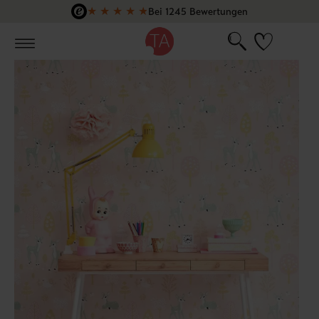
★
★
★
★
★
Bei 1245 Bewertungen
Zum Hauptinhalt springen