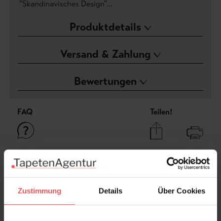
"Skandinavisches Design"...
Produktdetails
Versand & Zahlung
Bewertungen
FAQ
Teilen!
Sie haben Fragen zum Produkt?
Frage stellen
Zustimmung
Details
Über Cookies
+49 (0)221 932 81 82