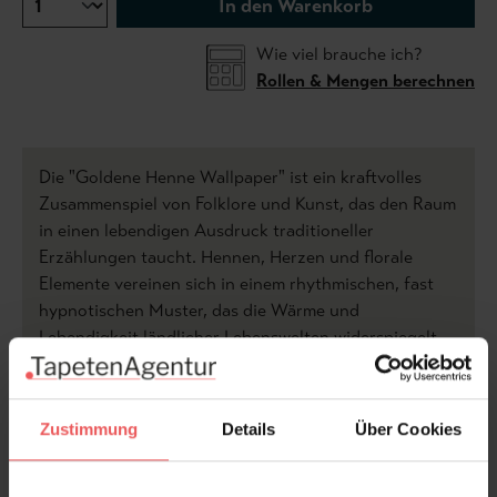
In den Warenkorb
Wie viel brauche ich?
Rollen & Mengen berechnen
Die "Goldene Henne Wallpaper" ist ein kraftvolles
Zusammenspiel von Folklore und Kunst, das den Raum
in einen lebendigen Ausdruck traditioneller
Erzählungen taucht. Hennen, Herzen und florale
Elemente vereinen sich in einem rhythmischen, fast
hypnotischen Muster, das die Wärme und
Lebendigkeit ländlicher Lebenswelten widerspiegelt.
Die Farbpalette – mit goldenen Akzenten, sattem Rot
und erdigen Tönen – erzeugt eine Atmosphäre von
Behaglichkeit und Tiefe.
Zustimmung
Details
Über Cookies
Dieses Design ist mehr als eine Tapete: Es ist eine
Bühne für Geschichten, die von Tradition und