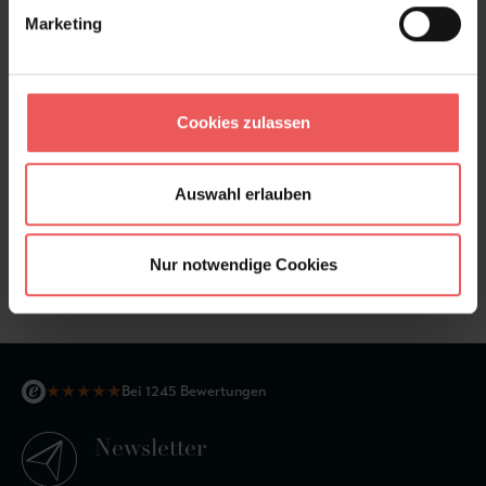
Bewertungen
Marketing
FAQ
Teilen!
Cookies zulassen
Auswahl erlauben
Sie haben Fragen zum Produkt?
Frage stellen
Nur notwendige Cookies
+49 (0)221 932 81 82
★
★
★
★
★
Bei 1245 Bewertungen
Newsletter