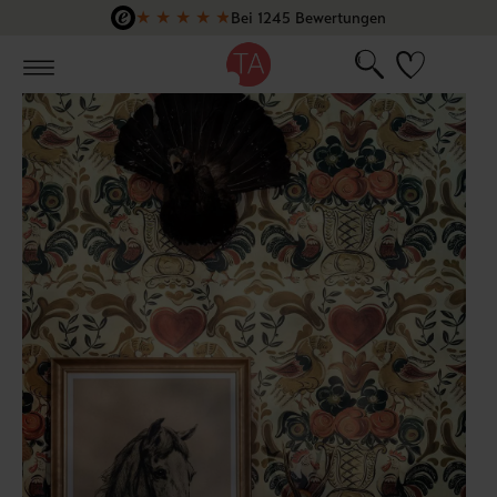
★
★
★
★
★
Bei 1245 Bewertungen
Zum Hauptinhalt springen