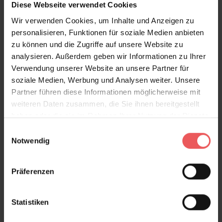
Diese Webseite verwendet Cookies
Beständigkeit handeln. Es passt hervorragend in
Wir verwenden Cookies, um Inhalte und Anzeigen zu
Räume, die Authentizität und ein gewisses Maß an
personalisieren, Funktionen für soziale Medien anbieten
Verspieltheit zelebrieren. Die organischen Formen und
zu können und die Zugriffe auf unsere Website zu
kräftigen Farben laden dazu ein, den Raum mit
analysieren. Außerdem geben wir Informationen zu Ihrer
rustikalen Materialien wie dunklem Holz oder Keramik
Verwendung unserer Website an unsere Partner für
zu gestalten, während es zugleich einen charmanten
soziale Medien, Werbung und Analysen weiter. Unsere
Kontrast zu modernen Möbeln bietet.
Partner führen diese Informationen möglicherweise mit
weiteren Daten zusammen, die Sie ihnen bereitgestellt
Ideal für Menschen, die das Außergewöhnliche lieben
haben oder die sie im Rahmen Ihrer Nutzung der Dienste
und Räume mit einem Hauch von erzählerischer
gesammelt haben.
Nostalgie füllen möchten. Ein Statement für
Einwilligungsauswahl
Notwendig
Charakter und kulturelle Tiefe.
Produktdetails
Präferenzen
Versand & Zahlung
Statistiken