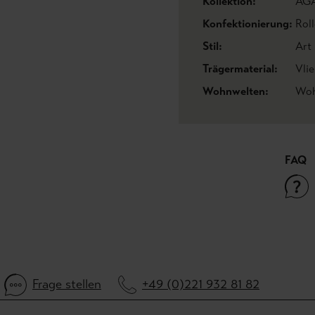
Kollektion:
AG
Konfektionierung:
Roll
Stil:
Art
Trägermaterial:
Vli
Wohnwelten:
Woh
FAQ
Frage stellen
+49 (0)221 932 81 82