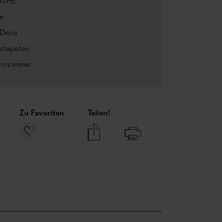
ATHE
e
 Deco
estapeten
nzimmer
Zu Favoriten
Teilen!