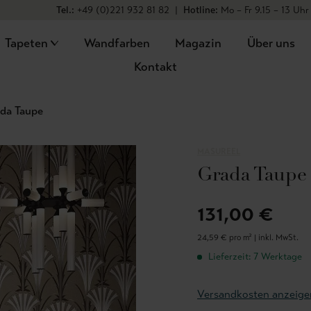
Tel.:
+49 (0)221 932 81 82
|
Hotline:
Mo – Fr 9.15 – 13 Uhr
Tapeten
Wandfarben
Magazin
Über uns
Kontakt
da Taupe
MASUREEL
Grada Taupe
131,00 €
24,59 € pro m² |
inkl. MwSt.
Lieferzeit: 7 Werktage
Versandkosten anzeige