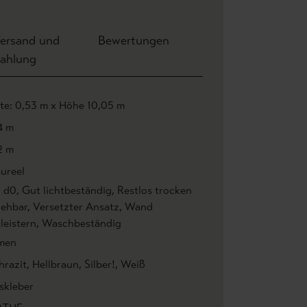
ersand und
Bewertungen
ahlung
ite: 0,53 m x Höhe 10,05 m
4 m
2 m
ureel
1 d0
, Gut lichtbeständig
, Restlos trocken
iehbar
, Versetzter Ansatz
, Wand
leistern
, Waschbeständig
men
hrazit
, Hellbraun
, Silber!
, Weiß
skleber