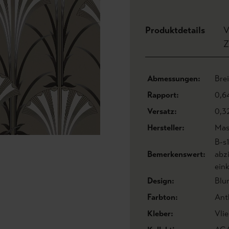
Produktdetails
V
Z
Abmessungen:
Bre
Rapport:
0,6
Versatz:
0,3
Hersteller:
Mas
B-s
Bemerkenswert:
abz
eink
Design:
Blu
Farbton:
Ant
Kleber:
Vlie