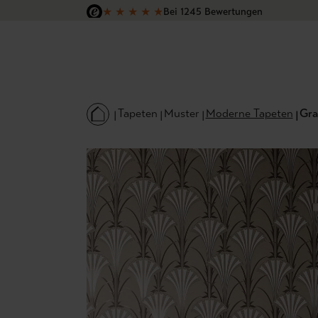
★
★
★
★
★
Bei 1245 Bewertungen
 Hauptinhalt springen
Zur Suche springen
Zur Hauptnavigation springen
Versandkostenfrei in Deutschland
Tapeten
Muster
Moderne Tapeten
Gra