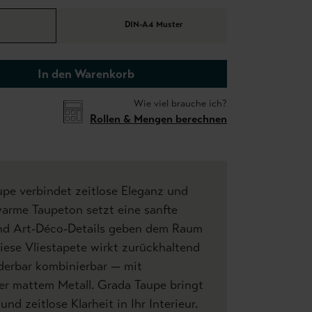
DIN-A4 Muster
In den Warenkorb
Wie viel brauche ich?
Rollen & Mengen berechnen
pe verbindet zeitlose Eleganz und
arme Taupeton setzt eine sanfte
 und Art-Déco-Details geben dem Raum
Diese Vliestapete wirkt zurückhaltend
derbar kombinierbar — mit
er mattem Metall. Grada Taupe bringt
und zeitlose Klarheit in Ihr Interieur.