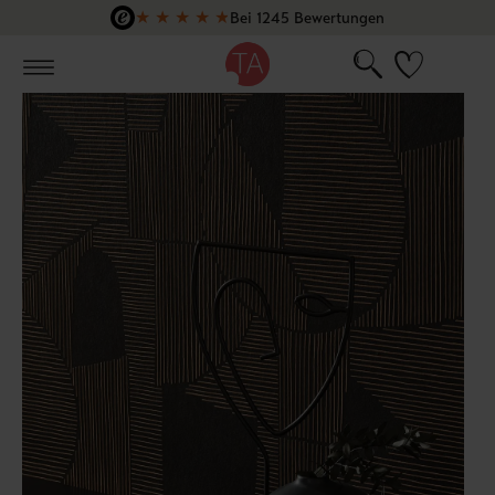
★
★
★
★
★
Bei 1245 Bewertungen
Zum Hauptinhalt springen