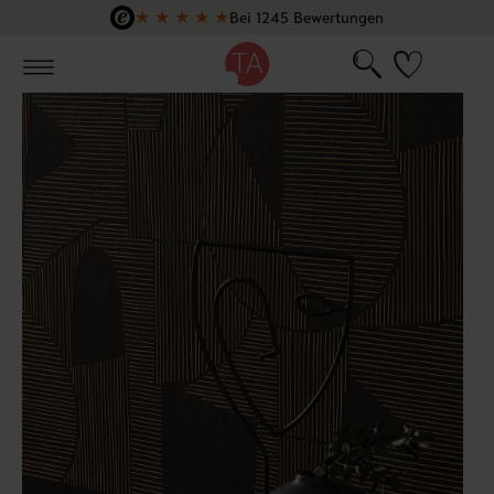
★
★
★
★
★
Bei 1245 Bewertungen
Zum Hauptinhalt springen