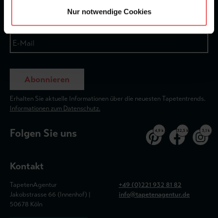
Nur notwendige Cookies
Abonnieren
Erhalten Sie aktuelle Informationen über die neuesten Tapetentrends.
Informationen zum Datenschutz.
Folgen Sie uns
4,9 k
32,5 k
3,1 k
Kontakt
TapetenAgentur
+49 (0)221 932 81 82
Jakobstrasse 66 (Innenhof) |
info@tapetenagentur.de
50678 Köln