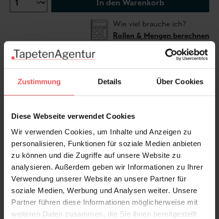
In den Warenkorb
Wie viel brauche ich?
Rollen & Mengen berechnen
Kann fortlaufend nach rechts geklebt werden.
Zustimmung
Details
Über Cookies
Diese Webseite verwendet Cookies
Kollektion Peter's walls
Wir verwenden Cookies, um Inhalte und Anzeigen zu
personalisieren, Funktionen für soziale Medien anbieten
...mehr über Edition | Designer's
zu können und die Zugriffe auf unsere Website zu
analysieren. Außerdem geben wir Informationen zu Ihrer
Produktdetails
Verwendung unserer Website an unsere Partner für
soziale Medien, Werbung und Analysen weiter. Unsere
Versand & Zahlung
Partner führen diese Informationen möglicherweise mit
weiteren Daten zusammen, die Sie ihnen bereitgestellt