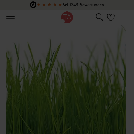
★
★
★
★
★
Bei 1245 Bewertungen
Zum Hauptinhalt springen