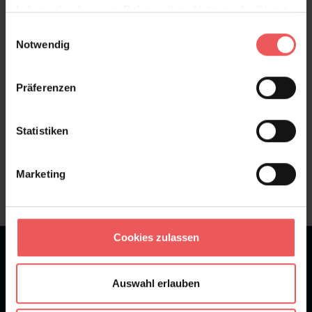
haben oder die sie im Rahmen Ihrer Nutzung der Dienste
Bewertungen
gesammelt haben.
Einwilligungsauswahl
Notwendig
FAQ
Teilen!
Präferenzen
Statistiken
Sie haben Fragen zum Produkt?
Frage stellen
Marketing
+49 (0)221 932 81 82
Cookies zulassen
★
★
★
★
★
Bei 1245 Bewertungen
Auswahl erlauben
Newsletter