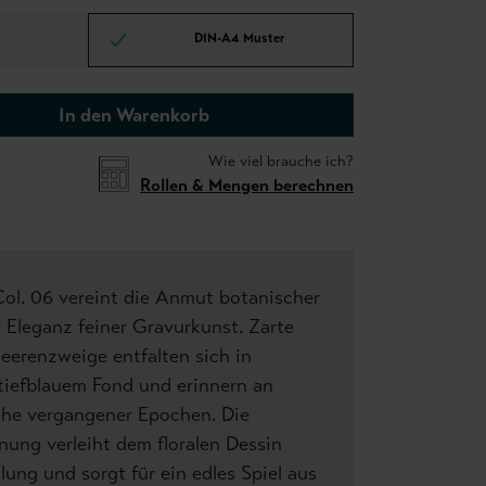
DIN-A4 Muster
In den Warenkorb
Wie viel brauche ich?
Rollen & Mengen berechnen
ol. 06 vereint die Anmut botanischer
r Eleganz feiner Gravurkunst. Zarte
Beerenzweige entfalten sich in
f tiefblauem Fond und erinnern an
iche vergangener Epochen. Die
ung verleiht dem floralen Dessin
ung und sorgt für ein edles Spiel aus