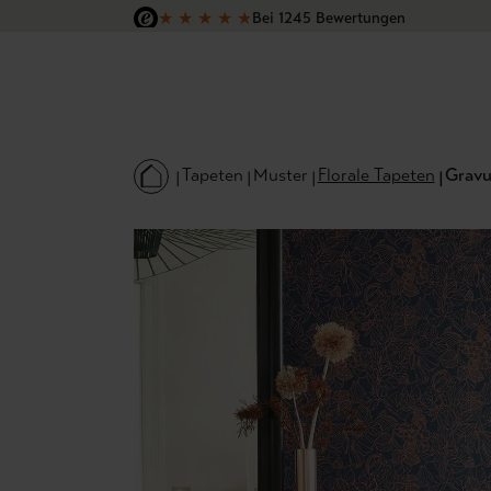
★
★
★
★
★
Bei 1245 Bewertungen
 Hauptinhalt springen
Zur Suche springen
Zur Hauptnavigation springen
Versandkostenfrei in Deutschland
Tapeten
Muster
Florale Tapeten
Gravu