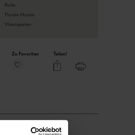
Rolle
Florale Muster
Vliestapeten
Zu Favoriten
Teilen!