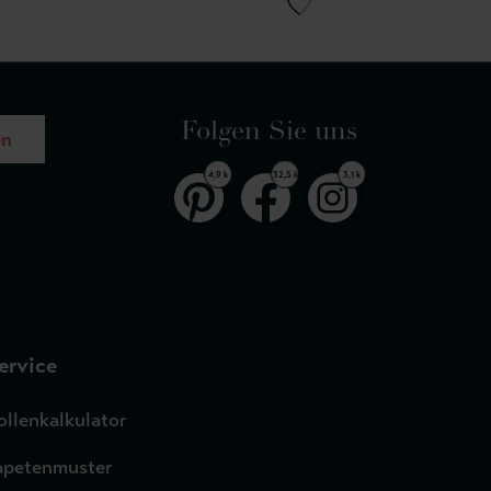
Folgen Sie uns
en
4,9 k
32,5 k
3,1 k
ervice
ollenkalkulator
apetenmuster