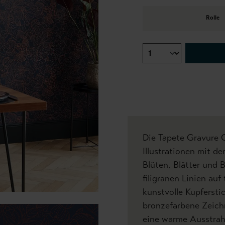
Rolle
Die Tapete Gravure C
Illustrationen mit de
Blüten, Blätter und 
filigranen Linien au
kunstvolle Kupferst
bronzefarbene Zeichn
eine warme Ausstrahl