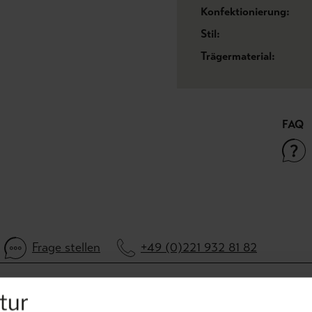
Konfektionierung:
Stil:
Trägermaterial:
FAQ
Frage stellen
+49 (0)221 932 81 82