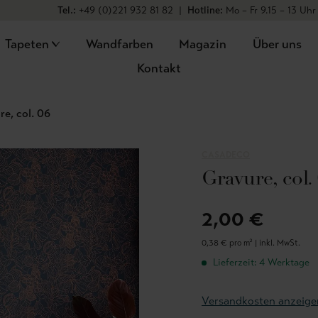
Tel.:
+49 (0)221 932 81 82
|
Hotline:
Mo – Fr 9.15 – 13 Uhr
Tapeten
Wandfarben
Magazin
Über uns
Kontakt
re, col. 06
CASADECO
Gravure, col.
2,00 €
0,38 € pro m² |
inkl. MwSt.
Lieferzeit: 4 Werktage
Versandkosten anzeige