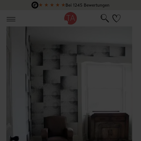
★
★
★
★
★
Bei 1245 Bewertungen
Zum Hauptinhalt springen