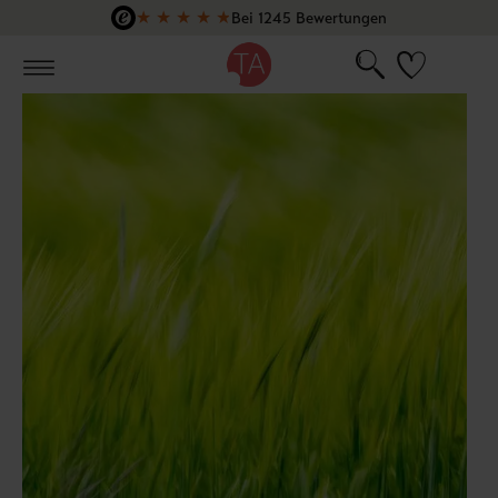
★
★
★
★
★
Bei 1245 Bewertungen
Zum Hauptinhalt springen