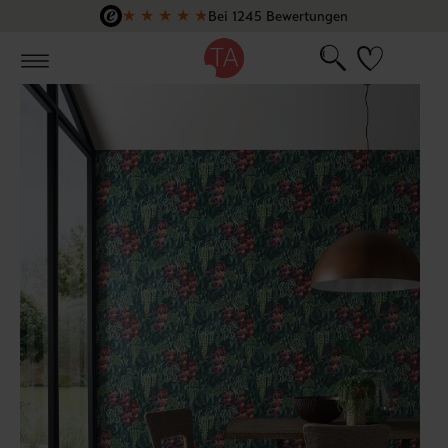
★
★
★
★
★
Bei 1245 Bewertungen
Zum Hauptinhalt springen