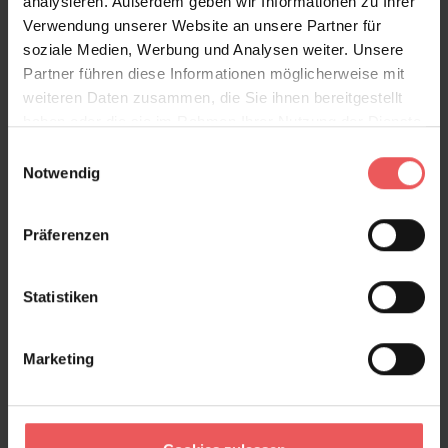
analysieren. Außerdem geben wir Informationen zu Ihrer
Versand & Zahlung
Verwendung unserer Website an unsere Partner für
soziale Medien, Werbung und Analysen weiter. Unsere
Bewertungen
Partner führen diese Informationen möglicherweise mit
weiteren Daten zusammen, die Sie ihnen bereitgestellt
haben oder die sie im Rahmen Ihrer Nutzung der Dienste
FAQ
Teilen!
gesammelt haben.
Einwilligungsauswahl
Notwendig
Präferenzen
Sie haben Fragen zum Produkt?
Frage stellen
Statistiken
+49 (0)221 932 81 82
Marketing
Produktgalerie überspringen
Varianten