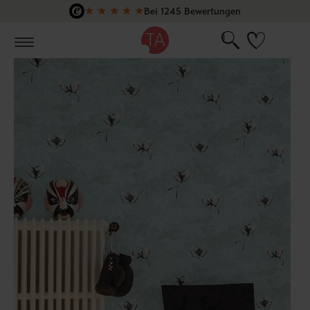
★
★
★
★
★
Bei 1245 Bewertungen
Zum Hauptinhalt springen