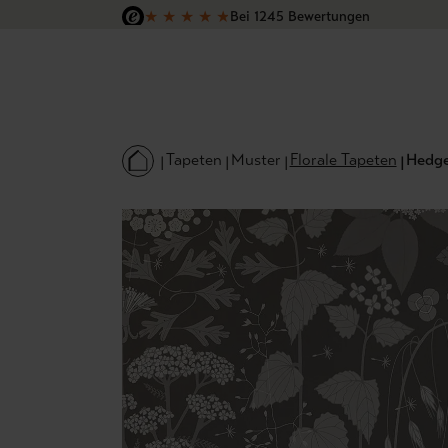
★
★
★
★
★
Bei 1245 Bewertungen
 Hauptinhalt springen
Zur Suche springen
Zur Hauptnavigation springen
Versandkostenfrei in Deutschland
Tapeten
Muster
Florale Tapeten
Hedge