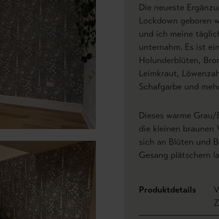
Die neueste Ergänzun
Lockdown geboren wur
und ich meine tägli
unternahm. Es ist ei
Holunderblüten, Brom
Leimkraut, Löwenzah
Schafgarbe und mehr
Dieses warme Grau/Bra
die kleinen braunen V
sich an Blüten und 
Gesang plätschern la
Produktdetails
V
Z