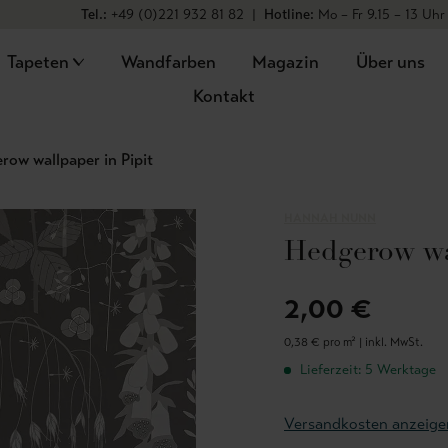
Tel.:
+49 (0)221 932 81 82
|
Hotline:
Mo – Fr 9.15 – 13 Uhr
Tapeten
Wandfarben
Magazin
Über uns
Kontakt
row wallpaper in Pipit
HANNAH NUNN
Hedgerow wal
2,00 €
0,38 € pro m² |
inkl. MwSt.
Lieferzeit: 5 Werktage
Versandkosten anzeige