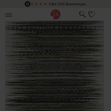
★
★
★
★
★
Bei 1245 Bewertungen
Zum Hauptinhalt springen