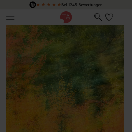
★
★
★
★
★
Bei 1245 Bewertungen
Zum Hauptinhalt springen