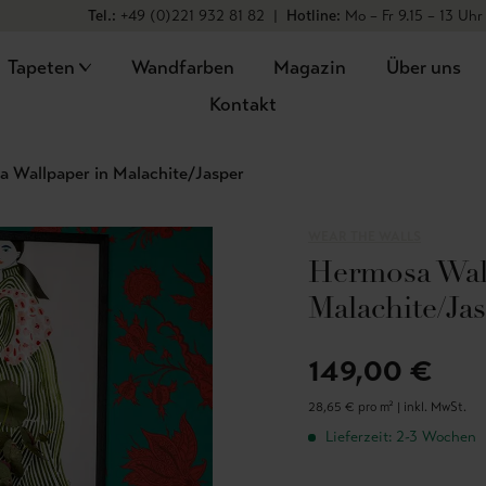
Tel.:
+49 (0)221 932 81 82
|
Hotline:
Mo – Fr 9.15 – 13 Uhr
Tapeten
Wandfarben
Magazin
Über uns
Kontakt
 Wallpaper in Malachite/Jasper
WEAR THE WALLS
Hermosa Wal
Malachite/Ja
149,00 €
28,65 € pro m² |
inkl. MwSt.
Lieferzeit: 2-3 Wochen