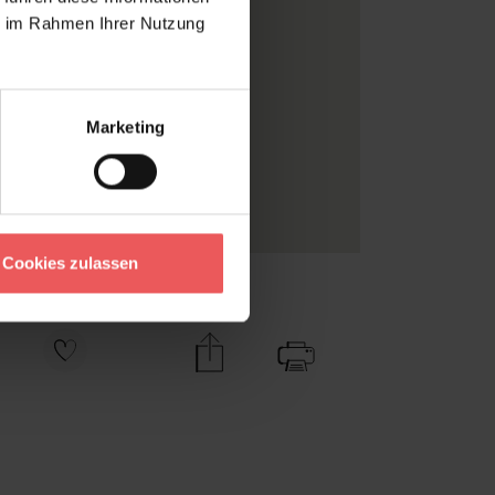
ie im Rahmen Ihrer Nutzung
Grün
, Rot
Metylan Vlies
WEAR THE WALLS
Marketing
Rolle
Vlies
Florale Muster
Cookies zulassen
Zu Favoriten
Teilen!