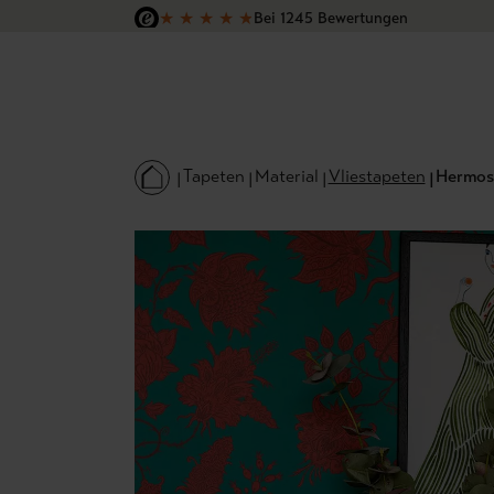
★
★
★
★
★
Bei 1245 Bewertungen
 Hauptinhalt springen
Zur Suche springen
Zur Hauptnavigation springen
Versandkostenfrei in Deutschland
Tapeten
Material
Vliestapeten
Hermosa