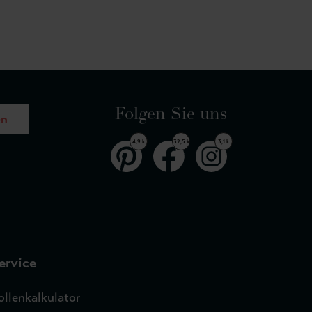
Folgen Sie uns
en
4,9 k
32,5 k
3,1 k
ervice
ollenkalkulator