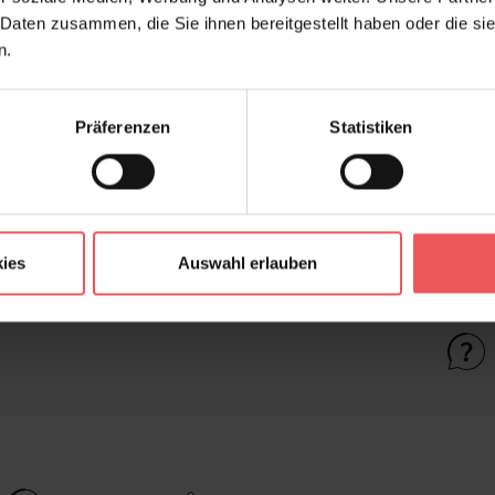
 Daten zusammen, die Sie ihnen bereitgestellt haben oder die s
Farbton:
n.
Kleber:
Kollektion:
Präferenzen
Statistiken
Konfektionierung:
Material:
Stil:
ies
Auswahl erlauben
FAQ