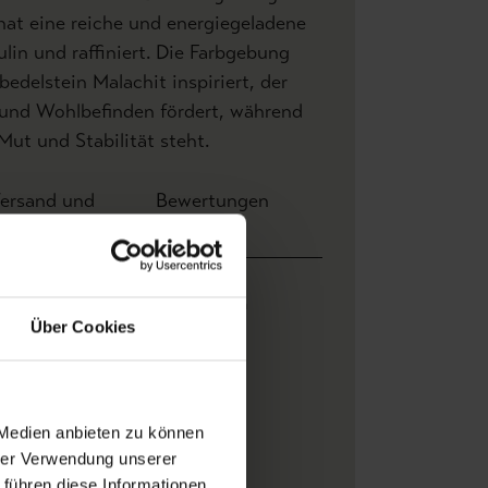
hat eine reiche und energiegeladene
ulin und raffiniert. Die Farbgebung
edelstein Malachit inspiriert, der
und Wohlbefinden fördert, während
 Mut und Stabilität steht.
ersand und
Bewertungen
ahlung
Breite: 0,52 m x Höhe 10,00 m
Über Cookies
0,74 m
0,37 m
Wear the walls
 Medien anbieten zu können
Blumen
, Blätter
hrer Verwendung unserer
Digitaldruck
 führen diese Informationen