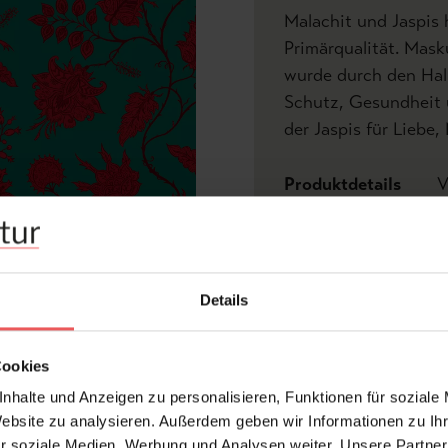
Malachit und Jaspis 
Primärqualität. Mask
wurde durch den Halb
Schutz, Gesundheit 
der Jaspis für Liebe,
Produktdetails
V
Z
Abmessungen:
Details
Rapport:
Versatz:
Cookies
Hersteller:
nhalte und Anzeigen zu personalisieren, Funktionen für soziale
Design:
Website zu analysieren. Außerdem geben wir Informationen zu I
Druckart:
r soziale Medien, Werbung und Analysen weiter. Unsere Partner