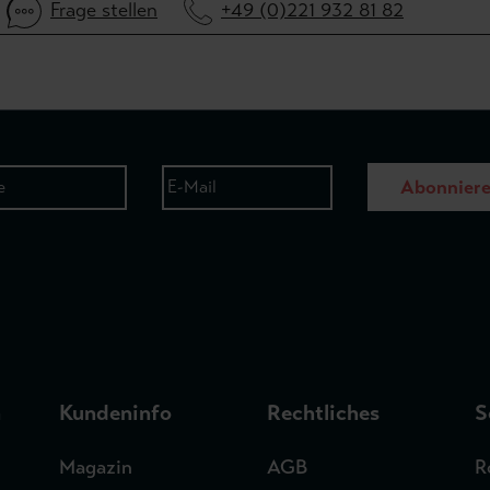
Frage stellen
+49 (0)221 932 81 82
Abonnier
n
Kundeninfo
Rechtliches
S
Magazin
AGB
R