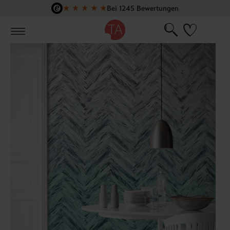
★
★
★
★
★
Bei 1245 Bewertungen
Zum Hauptinhalt springen