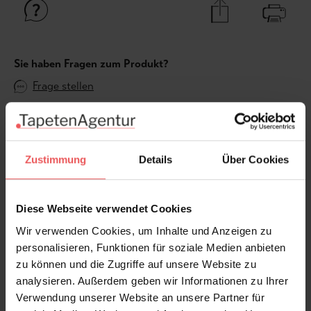
Sie haben Fragen zum Produkt?
Frage stellen
+49 (0)221 932 81 82
Zustimmung
Details
Über Cookies
Produktgalerie überspringen
Varianten
Diese Webseite verwendet Cookies
Wir verwenden Cookies, um Inhalte und Anzeigen zu
personalisieren, Funktionen für soziale Medien anbieten
zu können und die Zugriffe auf unsere Website zu
analysieren. Außerdem geben wir Informationen zu Ihrer
Verwendung unserer Website an unsere Partner für