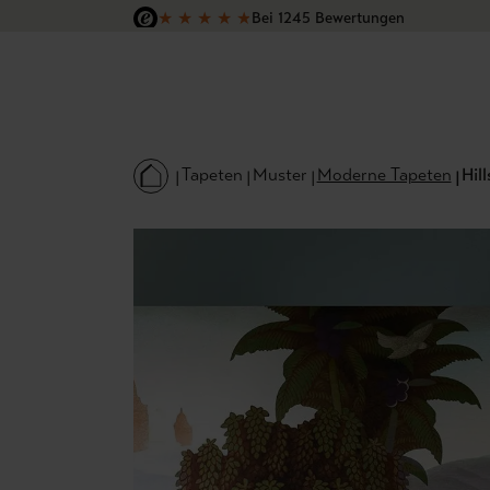
★
★
★
★
★
Bei 1245 Bewertungen
 Hauptinhalt springen
Zur Suche springen
Zur Hauptnavigation springen
Versandkostenfrei in Deutschland
Tapeten
Muster
Moderne Tapeten
Hil