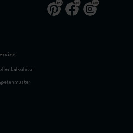
4,9 k
32,5 k
3,1 k
ervice
ollenkalkulator
apetenmuster