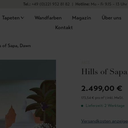
Tel.:
+49 (0)221 932 81 82
|
Hotline:
Mo – Fr 9.15 – 13 Uhr
Tapeten
Wandfarben
Magazin
Über uns
Kontakt
ls of Sapa, Dawn
ARTE
Hills of Sap
2.499,00 €
173,54 € pro m² |
inkl. MwSt.
Lieferzeit: 2 Werktage
Versandkosten anzeige