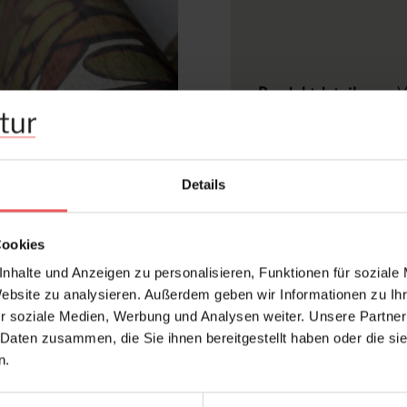
Produktdetails
V
Z
Abmessungen:
Bre
Details
Hersteller:
AR
Design:
Bä
Cookies
Farbton:
Mul
nhalte und Anzeigen zu personalisieren, Funktionen für soziale
Konfektionierung:
Mot
Website zu analysieren. Außerdem geben wir Informationen zu I
r soziale Medien, Werbung und Analysen weiter. Unsere Partner
Oberfläche:
Sto
 Daten zusammen, die Sie ihnen bereitgestellt haben oder die s
Flo
Stil:
n.
Tap
Trägermaterial:
Vli