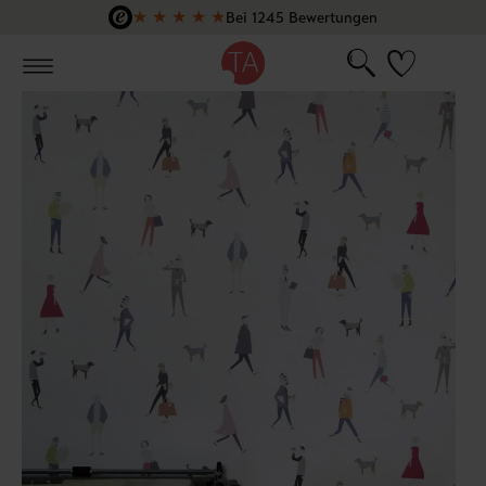
★
★
★
★
★
Bei 1245 Bewertungen
Zum Hauptinhalt springen