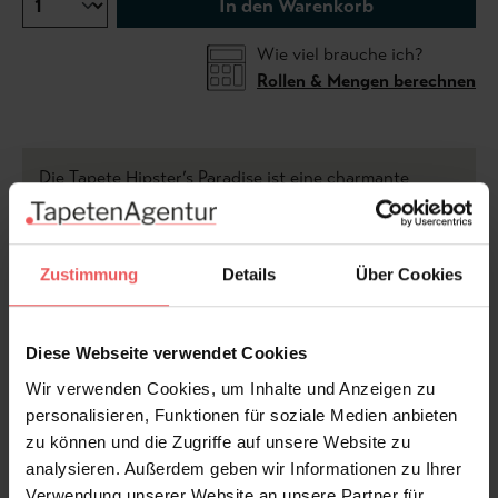
In den Warenkorb
Wie viel brauche ich?
Rollen & Mengen berechnen
Die Tapete Hipster’s Paradise ist eine charmante
Momentaufnahme des urbanen Lebens. Menschen
flanieren mit Kaffee in der Hand, Hunde begleiten sie
auf Schritt und Tritt, und überall schwingt dieser
Zustimmung
Details
Über Cookies
unbeschwerte Rhythmus der Stadt mit.
Diese Webseite verwendet Cookies
Die Figuren sind stilisiert, elegant und zugleich
Wir verwenden Cookies, um Inhalte und Anzeigen zu
sympathisch unperfekt – jeder Gang, jede Pose
personalisieren, Funktionen für soziale Medien anbieten
erzählt eine kleine Geschichte. In sanften, frischen
zu können und die Zugriffe auf unsere Website zu
Farben und auf hellem Grund wirkt das Motiv leicht
analysieren. Außerdem geben wir Informationen zu Ihrer
und modern, fast wie eine Illustration aus einem
Verwendung unserer Website an unsere Partner für