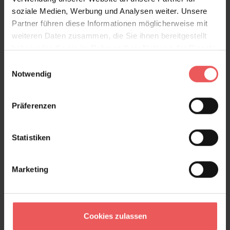
Modejournal.
soziale Medien, Werbung und Analysen weiter. Unsere
Partner führen diese Informationen möglicherweise mit
Produktdetails
weiteren Daten zusammen, die Sie ihnen bereitgestellt
haben oder die sie im Rahmen Ihrer Nutzung der Dienste
gesammelt haben.
Versand & Zahlung
Einwilligungsauswahl
Notwendig
Bewertungen
Präferenzen
FAQ
Teilen!
Statistiken
Marketing
Sie haben Fragen zum Produkt?
Frage stellen
+49 (0)221 932 81 82
Cookies zulassen