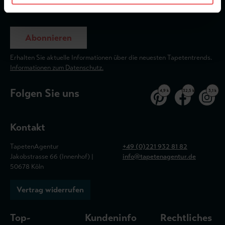
Abonnieren
Erhalten Sie aktuelle Informationen über die neuesten Tapetentrends.
Informationen zum Datenschutz.
Folgen Sie uns
4,9 k
32,5 k
3,1 k
Kontakt
TapetenAgentur
+49 (0)221 932 81 82
Jakobstrasse 66 (Innenhof) |
info@tapetenagentur.de
50678 Köln
Vertrag widerrufen
Top-
Kundeninfo
Rechtliches