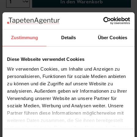
In den Warenkorb
Wie viel brauche ich?
Rollen & Mengen berechnen
Zustimmung
Details
Über Cookies
"Hispalis" ist der antike Name der Stadt, die heute als
Sevilla bekannt ist. Diese Stadt im Süden Spaniens hat
Diese Webseite verwendet Cookies
eine reiche Geschichte, die auf die Römer zurückgeht.
Wir verwenden Cookies, um Inhalte und Anzeigen zu
personalisieren, Funktionen für soziale Medien anbieten
Produktdetails
zu können und die Zugriffe auf unsere Website zu
analysieren. Außerdem geben wir Informationen zu Ihrer
Versand & Zahlung
Verwendung unserer Website an unsere Partner für
soziale Medien, Werbung und Analysen weiter. Unsere
Partner führen diese Informationen möglicherweise mit
Bewertungen
weiteren Daten zusammen, die Sie ihnen bereitgestellt
haben oder die sie im Rahmen Ihrer Nutzung der Dienste
gesammelt haben.
FAQ
Teilen!
Einwilligungsauswahl