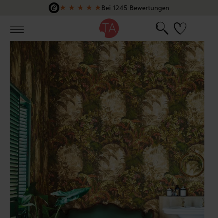
★
★
★
★
★
Bei 1245 Bewertungen
Zum Hauptinhalt springen