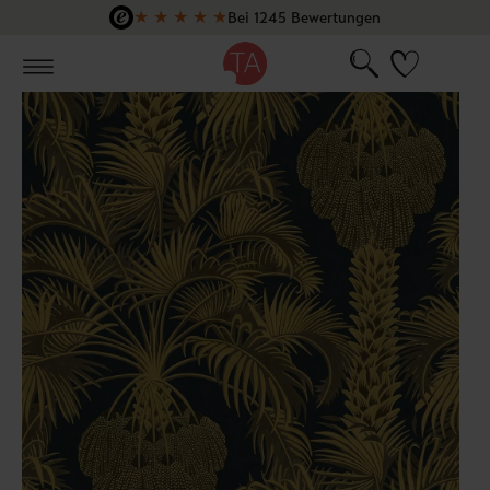
★
★
★
★
★
Bei 1245 Bewertungen
Zum Hauptinhalt springen