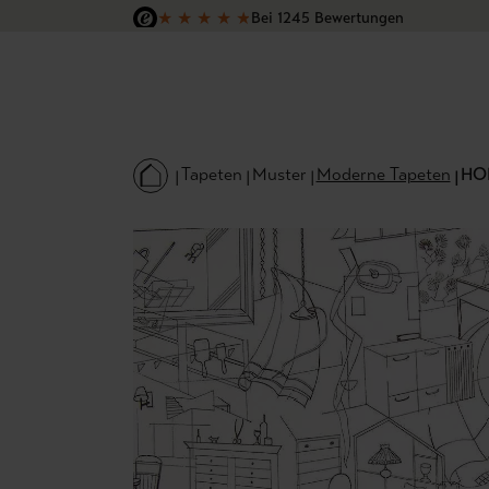
★
★
★
★
★
Bei 1245 Bewertungen
 Hauptinhalt springen
Zur Suche springen
Zur Hauptnavigation springen
Versandkostenfrei in Deutschland
Tapeten
Muster
Moderne Tapeten
HOM