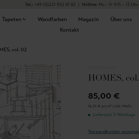
Tel.:
+49 (0)221 932 81 82
|
Hotline:
Mo – Fr 9.15 – 13 Uhr
Tapeten
Wandfarben
Magazin
Über uns
Kontakt
ES, col. 02
ERICA WAKERLY
HOMES, col.
85,00 €
16,35 € pro m² |
inkl. MwSt.
Lieferzeit: 5 Werktage
Versandkosten anzeige