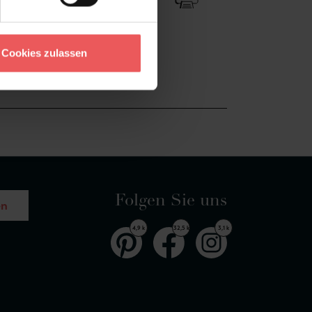
Cookies zulassen
Folgen Sie uns
en
4,9 k
32,5 k
3,1 k