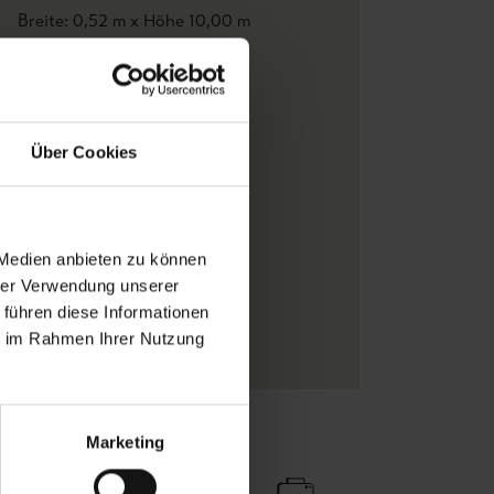
Breite: 0,52 m x Höhe 10,00 m
0,53 m
Erica Wakerly
Collage
, Möbel
Über Cookies
Braun
, Creme
PVA basierend
Rolle
 Medien anbieten zu können
Papier
hrer Verwendung unserer
1920er Jahre
, Retro Muster
 führen diese Informationen
Papier
ie im Rahmen Ihrer Nutzung
Marketing
Zu Favoriten
Teilen!