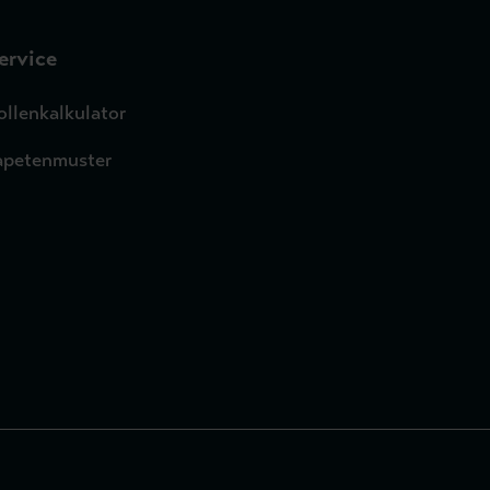
ervice
ollenkalkulator
apetenmuster