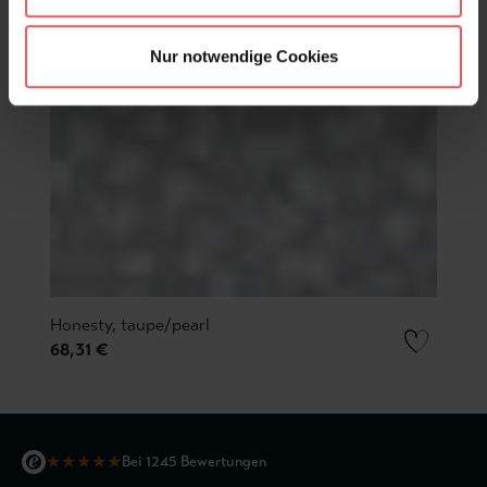
Nur notwendige Cookies
Honesty, taupe/pearl
68,31 €
★
★
★
★
★
Bei 1245 Bewertungen