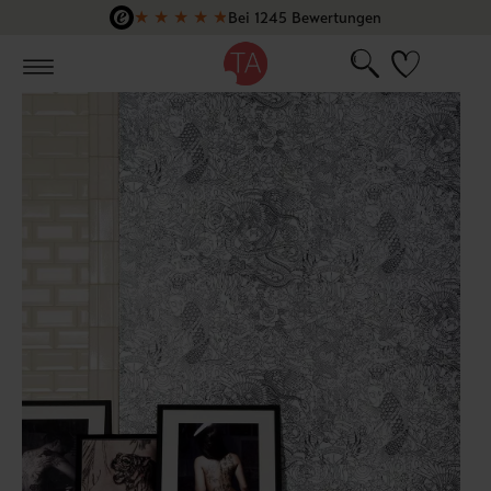
★
★
★
★
★
Bei 1245 Bewertungen
Zum Hauptinhalt springen