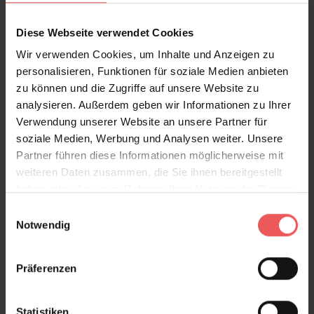
Diese Webseite verwendet Cookies
Wir verwenden Cookies, um Inhalte und Anzeigen zu
Sie haben Fragen zum Produkt?
personalisieren, Funktionen für soziale Medien anbieten
Frage stellen
zu können und die Zugriffe auf unsere Website zu
analysieren. Außerdem geben wir Informationen zu Ihrer
+49 (0)221 932 81 82
Verwendung unserer Website an unsere Partner für
soziale Medien, Werbung und Analysen weiter. Unsere
Partner führen diese Informationen möglicherweise mit
weiteren Daten zusammen, die Sie ihnen bereitgestellt
Produktgalerie überspringen
Varianten
haben oder die sie im Rahmen Ihrer Nutzung der Dienste
gesammelt haben.
Einwilligungsauswahl
Notwendig
Präferenzen
Statistiken