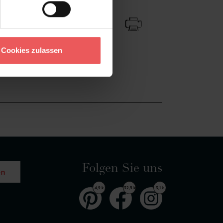
Zu Favoriten
Teilen!
Cookies zulassen
Folgen Sie uns
en
4,9 k
32,5 k
3,1 k