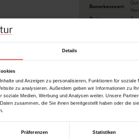
Gut
Bemerkenswert:
Ver
Design:
Tap
Farbton:
Bra
Kleber:
Cle
Acht
Details
Nur
Men
Konfektionierung:
uns
Cookies
Tap
nhalte und Anzeigen zu personalisieren, Funktionen für soziale
Fra
Website zu analysieren. Außerdem geben wir Informationen zu I
bitt
r soziale Medien, Werbung und Analysen weiter. Unsere Partner
Stil:
Fau
 Daten zusammen, die Sie ihnen bereitgestellt haben oder die s
Trägermaterial:
Vli
n.
Präferenzen
Statistiken