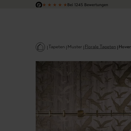
★
★
★
★
★
Bei 1245 Bewertungen
 Hauptinhalt springen
Zur Suche springen
Zur Hauptnavigation springen
Versandkostenfrei in Deutschland
Tapeten
Muster
Florale Tapeten
Hover,