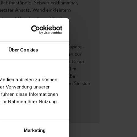
 lichtbeständig
, Schwer entflammbar
,
setzter Ansatz
, Wand einkleistern
eten mit Vogelmotiven
, Vögel
un
, Creme
, Gold
ar Pro
ung: Preis bezieht sich auf 1 m Tapete -
Über Cookies
 ganze Meter bestellbar.Bei Fragen zur
genermittlung wenden Sie sich bitte an
.
, Achtung Preis bezieht sich auf 1 m
ete - Nur ganze Meter bestellbar.Bei
 Medien anbieten zu können
gen zur Mengenermittlung wenden Sie sich
hrer Verwendung unserer
e an uns.
 führen diese Informationen
na
ie im Rahmen Ihrer Nutzung
estapeten
Marketing