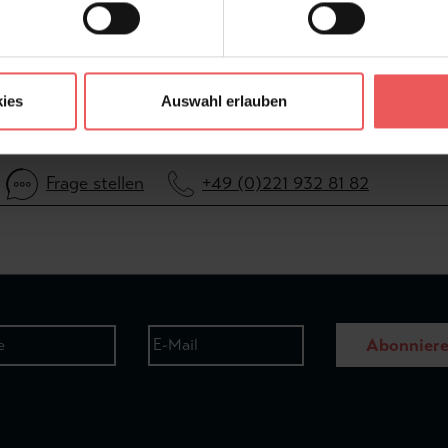
FAQ
ies
Auswahl erlauben
Frage stellen
+49 (0)221 932 81 82
Abonnier