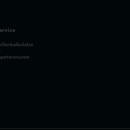
ervice
ollenkalkulator
apetenmuster