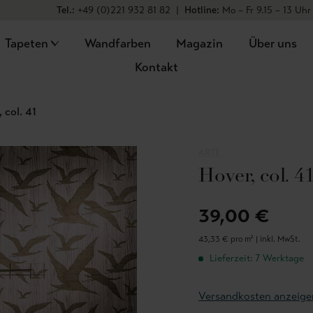
Tel.:
+49 (0)221 932 81 82
|
Hotline:
Mo – Fr 9.15 – 13 Uhr
Tapeten
Wandfarben
Magazin
Über uns
Kontakt
 col. 41
ARTE
Hover, col. 4
39,00 €
43,33 € pro m² |
inkl. MwSt.
Lieferzeit: 7 Werktage
Versandkosten anzeige