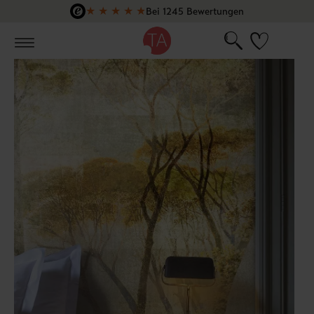
★
★
★
★
★
Bei 1245 Bewertungen
Zum Hauptinhalt springen