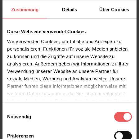
FAQ
Teilen!
Zustimmung
Details
Über Cookies
Diese Webseite verwendet Cookies
Wir verwenden Cookies, um Inhalte und Anzeigen zu
Sie haben Fragen zum Produkt?
personalisieren, Funktionen für soziale Medien anbieten
Frage stellen
zu können und die Zugriffe auf unsere Website zu
+49 (0)221 932 81 82
analysieren. Außerdem geben wir Informationen zu Ihrer
Verwendung unserer Website an unsere Partner für
soziale Medien, Werbung und Analysen weiter. Unsere
Partner führen diese Informationen möglicherweise mit
weiteren Daten zusammen, die Sie ihnen bereitgestellt
Produktgalerie überspringen
Varianten
haben oder die sie im Rahmen Ihrer Nutzung der Dienste
gesammelt haben.
Einwilligungsauswahl
Notwendig
Präferenzen