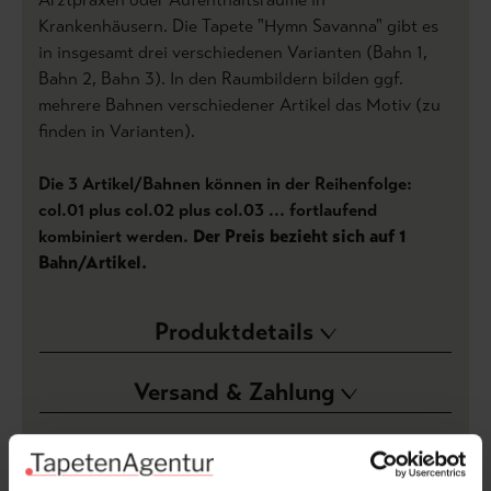
Krankenhäusern. Die Tapete "Hymn Savanna" gibt es
in insgesamt drei verschiedenen Varianten (Bahn 1,
Bahn 2, Bahn 3). In den Raumbildern bilden ggf.
mehrere Bahnen verschiedener Artikel das Motiv (zu
finden in Varianten).
Die 3 Artikel/Bahnen können in der Reihenfolge:
col.01 plus col.02 plus col.03 ... fortlaufend
kombiniert werden.
Der Preis bezieht sich auf 1
Bahn/Artikel.
Produktdetails
Versand & Zahlung
Bewertungen