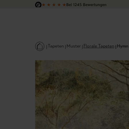
★
★
★
★
★
Bei 1245 Bewertungen
 Hauptinhalt springen
Zur Suche springen
Zur Hauptnavigation springen
Versandkostenfrei in Deutschland
Tapeten
Muster
Florale Tapeten
Hymn 