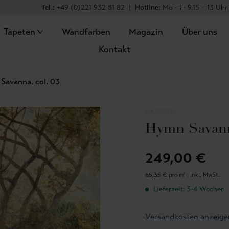
Tel.:
+49 (0)221 932 81 82
|
Hotline:
Mo – Fr 9.15 – 13 Uhr
Tapeten
Wandfarben
Magazin
Über uns
Kontakt
Savanna, col. 03
MASUREEL
Hymn Savanna
249,00 €
65,35 € pro m² |
inkl. MwSt.
Lieferzeit: 3-4 Wochen
Versandkosten anzeige