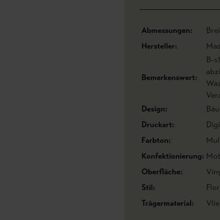
Abmessungen:
Bre
Hersteller:
Mas
B-s
abz
Bemerkenswert:
Was
Ver
Design:
Bä
Druckart:
Dig
Farbton:
Mul
Konfektionierung:
Mot
Oberfläche:
Vin
Stil:
Flo
Trägermaterial:
Vli