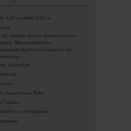
ite: 1,27 m x Höhe 3,00 m
ureel
1 d0
, Gerader Ansatz
, Restlos trocken
iehbar
, Wand einkleistern
,
serbeständig bis zum Zeitpunkt der
arbeitung
ume
, Landschaft
italdruck
ticolor
iv
, besteht aus 1 Bahn
yl-Tapeten
rale Muster
, FotoTapeten
estapeten