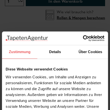
In den Warenkorb
Wie viel brauche ich?
Rollen & Mengen berechnen
Die Tapete Ignatius kombiniert klassische
Naturillustrationen mit einer modernen,
zurückhaltenden Farbgebung. Feine Blätter, Pflanzen
Zustimmung
Details
Über Cookies
und ornamentale Details verleihen dem Dessin eine
elegante Tiefe, während die monochrome Gestaltung
in Grau und Creme besonders ruhig und stilvoll wirkt.
Diese Webseite verwendet Cookies
Das detailreiche Muster passt hervorragend zu
Wir verwenden Cookies, um Inhalte und Anzeigen zu
modernen Interieurs, minimalistischen Einrichtungen
personalisieren, Funktionen für soziale Medien anbieten
oder natürlichen Materialien wie Holz, Leinen und
zu können und die Zugriffe auf unsere Website zu
Stein. Ideal für Wohnbereiche, Schlafzimmer oder
analysieren. Außerdem geben wir Informationen zu Ihrer
stilvolle Arbeitsräume mit zeitloser Atmosphäre.
Verwendung unserer Website an unsere Partner für
soziale Medien, Werbung und Analysen weiter. Unsere
Produktdetails