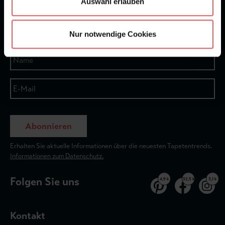
Auswahl erlauben
★
★
★
★
★
Bei 1245 Bewertungen
Newsletter
Nur notwendige Cookies
Abonnieren
Erhalten Sie aktuelle Informationen über die neuesten Tapetentrends.
Informationen zum Datenschutz.
Folgen Sie uns
4,9 k
32,5 k
3,1 k
Kontakt