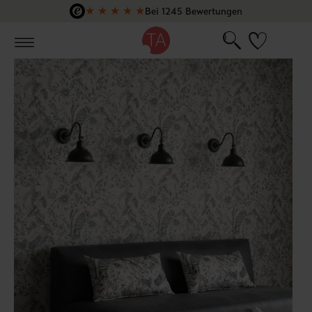
★
★
★
★
★
Bei 1245 Bewertungen
Zum Hauptinhalt springen