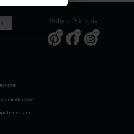
Folgen Sie uns
en
4,9 k
32,5 k
3,1 k
ervice
ollenkalkulator
apetenmuster