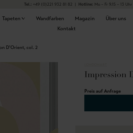
Tel.:
+49 (0)221 932 81 82
|
Hotline:
Mo – Fr 9.15 – 13 Uhr
Tapeten
Wandfarben
Magazin
Über uns
Kontakt
on D'Orient, col. 2
LONDONART
Impression D
Preis auf Anfrage