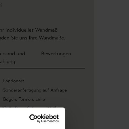
zi
Ihr individuelles Wandmaß
enden Sie uns Ihre Wandmaße.
ersand und
Bewertungen
ahlung
Londonart
Sonderanfertigung auf Anfrage
Bögen
, Formen
, Linie
Gelb
, Rosa
, Schwarz
, Weiß
Motiv
Vinyl-Tapeten