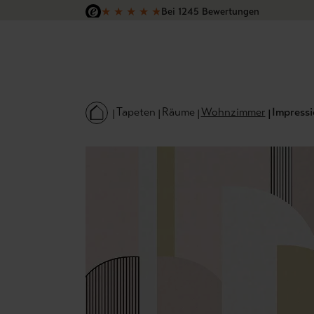
★
★
★
★
★
Bei 1245 Bewertungen
 Hauptinhalt springen
Zur Suche springen
Zur Hauptnavigation springen
Versandkostenfrei in Deutschland
Tapeten
Räume
Wohnzimmer
Impressi