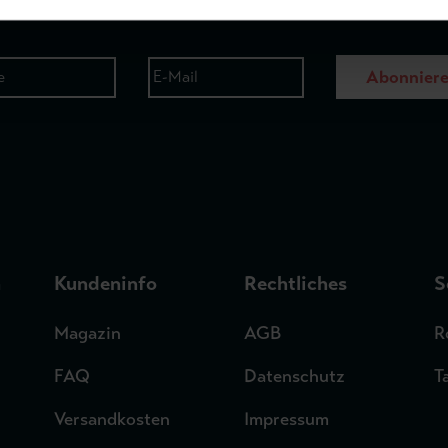
Abonnier
n
Kundeninfo
Rechtliches
S
Magazin
AGB
R
FAQ
Datenschutz
T
Versandkosten
Impressum