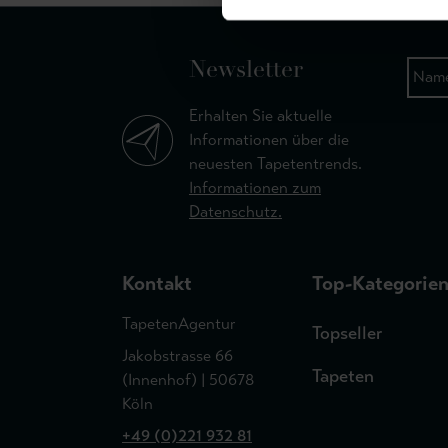
Newsletter
Erhalten Sie aktuelle
Informationen über die
neuesten Tapetentrends.
Informationen zum
Datenschutz.
Kontakt
Top-Kategorie
TapetenAgentur
Topseller
Jakobstrasse 66
Tapeten
(Innenhof) | 50678
Köln
+49 (0)221 932 81