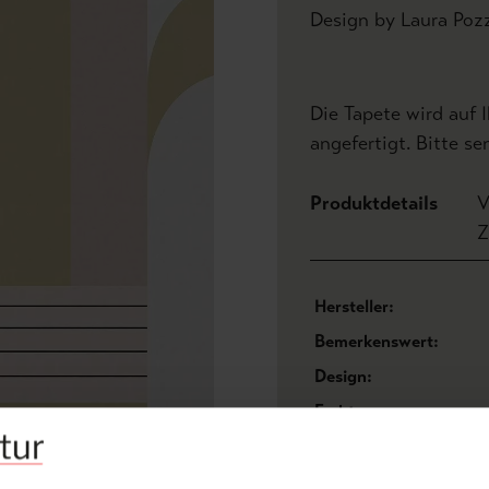
Design by Laura Poz
Die Tapete wird auf 
angefertigt. Bitte s
Produktdetails
V
Z
Hersteller:
Bemerkenswert:
Design:
Farbton:
Konfektionierung:
Oberfläche: