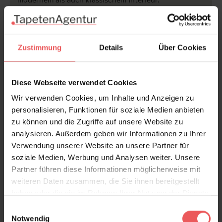
Produktdetails
Zustimmung
Details
Über Cookies
Versand & Zahlung
Bewertungen
Diese Webseite verwendet Cookies
Wir verwenden Cookies, um Inhalte und Anzeigen zu
FAQ
Teilen!
personalisieren, Funktionen für soziale Medien anbieten
zu können und die Zugriffe auf unsere Website zu
analysieren. Außerdem geben wir Informationen zu Ihrer
Verwendung unserer Website an unsere Partner für
soziale Medien, Werbung und Analysen weiter. Unsere
Sie haben Fragen zum Produkt?
Partner führen diese Informationen möglicherweise mit
Frage stellen
weiteren Daten zusammen, die Sie ihnen bereitgestellt
haben oder die sie im Rahmen Ihrer Nutzung der Dienste
+49 (0)221 932 81 82
gesammelt haben.
Einwilligungsauswahl
Notwendig