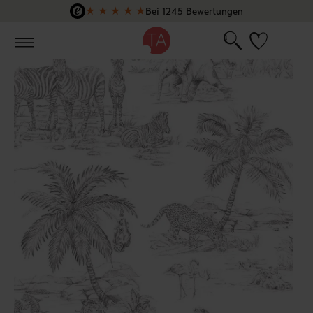
★
★
★
★
★
Bei 1245 Bewertungen
Zum Hauptinhalt springen