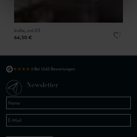
India, col.03
64,50 €
★
★
★
★
★
Bei 1245 Bewertungen
Newsletter