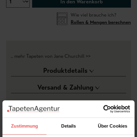
In den Warenkorb
Wie viel brauche ich?
Rollen & Mengen berechnen
.. mehr Tapeten von Jane Churchill >>
Produktdetails
Versand & Zahlung
Bewertungen
FAQ
Teilen!
Zustimmung
Details
Über Cookies