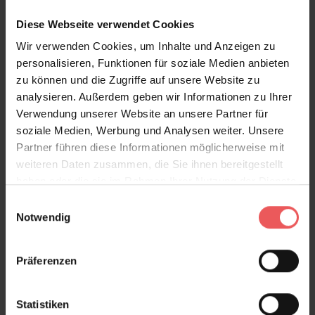
Diese Webseite verwendet Cookies
Wir verwenden Cookies, um Inhalte und Anzeigen zu
Sie haben Fragen zum Produkt?
personalisieren, Funktionen für soziale Medien anbieten
Frage stellen
zu können und die Zugriffe auf unsere Website zu
+49 (0)221 932 81 82
analysieren. Außerdem geben wir Informationen zu Ihrer
Verwendung unserer Website an unsere Partner für
soziale Medien, Werbung und Analysen weiter. Unsere
Partner führen diese Informationen möglicherweise mit
weiteren Daten zusammen, die Sie ihnen bereitgestellt
Produktgalerie überspringen
Varianten
haben oder die sie im Rahmen Ihrer Nutzung der Dienste
gesammelt haben.
Einwilligungsauswahl
Notwendig
Präferenzen
Statistiken