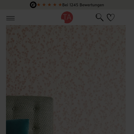
★
★
★
★
★
Bei 1245 Bewertungen
Zum Hauptinhalt springen