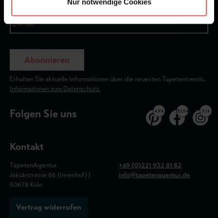
Nur notwendige Cookies
Abonnieren
Erhalten Sie aktuelle Informationen über die neuesten Tapetentrends.
Informationen zum Datenschutz.
Folgen Sie uns
4,9 k
32,5 k
3,1 k
Kontakt
TapetenAgentur
+49 (0)221 932 81 82
Jakobstrasse 66 (Innenhof) |
info@tapetenagentur.de
50678 Köln
Vertrag widerrufen