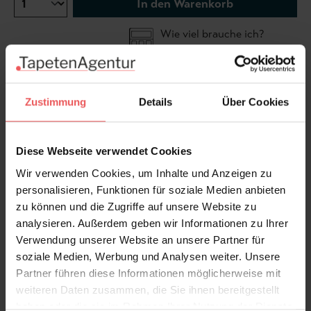
In den Warenkorb
Wie viel brauche ich?
Rollen & Mengen berechnen
Zustimmung
Details
Über Cookies
Das Wort "Ingot" stammt aus dem Englischen und
bezieht sich auf einen Barren oder Block aus Metall,
der durch Gießen und Formen hergestellt wird. Die
Diese Webseite verwendet Cookies
Tapete Ingot besteht aus einer Reihe kleiner
Wir verwenden Cookies, um Inhalte und Anzeigen zu
Metallwürfe in erdigen Tönen. l
personalisieren, Funktionen für soziale Medien anbieten
zu können und die Zugriffe auf unsere Website zu
Produktdetails
analysieren. Außerdem geben wir Informationen zu Ihrer
Verwendung unserer Website an unsere Partner für
Versand & Zahlung
soziale Medien, Werbung und Analysen weiter. Unsere
Partner führen diese Informationen möglicherweise mit
weiteren Daten zusammen, die Sie ihnen bereitgestellt
Bewertungen
haben oder die sie im Rahmen Ihrer Nutzung der Dienste