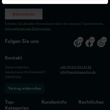
Abonnieren
Erhalten Sie aktuelle Informationen über die neuesten Tapetentrends.
Informationen zum Datenschutz.
Folgen Sie uns
4,9 k
32,5 k
3,1 k
Kontakt
TapetenAgentur
+49 (0)221 932 81 82
Jakobstrasse 66 (Innenhof) |
info@tapetenagentur.de
50678 Köln
Vertrag widerrufen
Top-
Kundeninfo
Rechtliches
Kategorien