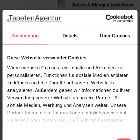
Rollen & Mengen berechnen
Das Tapetenmotiv wird auf Ihre Wand individuell
Zustimmung
Details
Über Cookies
angefertigt
Diese Webseite verwendet Cookies
Wir verwenden Cookies, um Inhalte und Anzeigen zu
personalisieren, Funktionen für soziale Medien anbieten
Produktdetails
zu können und die Zugriffe auf unsere Website zu
analysieren. Außerdem geben wir Informationen zu Ihrer
Versand & Zahlung
Verwendung unserer Website an unsere Partner für
soziale Medien, Werbung und Analysen weiter. Unsere
Bewertungen
Partner führen diese Informationen möglicherweise mit
weiteren Daten zusammen, die Sie ihnen bereitgestellt
haben oder die sie im Rahmen Ihrer Nutzung der Dienste
FAQ
Teilen!
gesammelt haben.
Einwilligungsauswahl