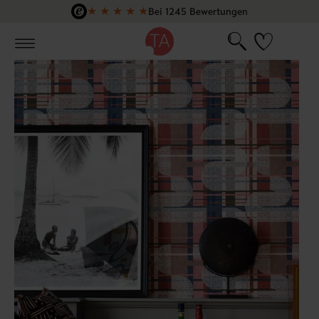
★
★
★
★
★
Bei 1245 Bewertungen
Zum Hauptinhalt springen