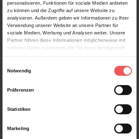
personalisieren, Funktionen für soziale Medien anbieten
einen handwerklich inspirierten Ausdruck. So
zu können und die Zugriffe auf unsere Website zu
entsteht eine Tapete mit urbanem Flair, die
analysieren. Außerdem geben wir Informationen zu Ihrer
Individualität ausstrahlt und Räume mit kreativer
Verwendung unserer Website an unsere Partner für
Energie füllt. Interference eignet sich hervorragend
soziale Medien, Werbung und Analysen weiter. Unsere
für moderne Wohnbereiche, stilvolle Arbeitszimmer
Partner führen diese Informationen möglicherweise mit
oder ausdrucksstarke Akzentwände, die
weiteren Daten zusammen, die Sie ihnen bereitgestellt
Designbewusstsein und Persönlichkeit sichtbar
haben oder die sie im Rahmen Ihrer Nutzung der Dienste
machen.
gesammelt haben.
Einwilligungsauswahl
Notwendig
Produktdetails
Versand & Zahlung
Präferenzen
Bewertungen
Statistiken
FAQ
Teilen!
Marketing