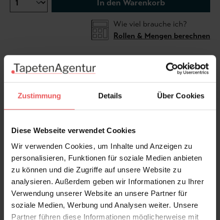
In den Warenkorb
Wie viel brauche ich?
Rollen & Mengen berechnen
Die Tapete "Irisa" präsentiert sich im Ikat-Design, einer
traditionellen Färbetechnik aus verschiedenen
Zustimmung
Details
Über Cookies
Kulturen weltweit, darunter Asien, Afrika und
Lateinamerika. Diese Technik zeichnet sich durch
gebundene und gefärbte Garne aus, die vor dem
Diese Webseite verwendet Cookies
Weben einzigartige Muster erzeugen. Das
Wir verwenden Cookies, um Inhalte und Anzeigen zu
charakteristische Merkmal des Ikat-Designs sind die
personalisieren, Funktionen für soziale Medien anbieten
unscharfen, x-verlaufenden Konturen und die leicht
zu können und die Zugriffe auf unsere Website zu
verschobenen Farbe.
analysieren. Außerdem geben wir Informationen zu Ihrer
Verwendung unserer Website an unsere Partner für
Produktdetails
soziale Medien, Werbung und Analysen weiter. Unsere
Partner führen diese Informationen möglicherweise mit