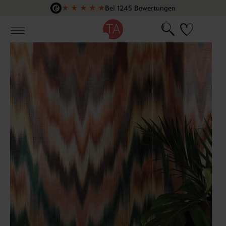
★
★
★
★
★
Bei 1245 Bewertungen
Zum Hauptinhalt springen