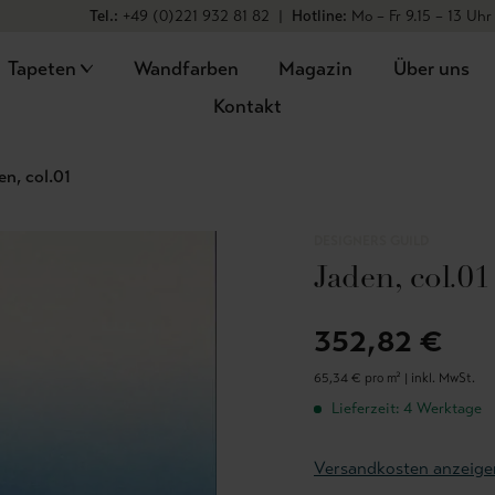
Tel.:
+49 (0)221 932 81 82
|
Hotline:
Mo – Fr 9.15 – 13 Uhr
Tapeten
Wandfarben
Magazin
Über uns
Kontakt
en, col.01
DESIGNERS GUILD
Jaden, col.01
352,82 €
65,34 € pro m² |
inkl. MwSt.
Lieferzeit: 4 Werktage
Versandkosten anzeige