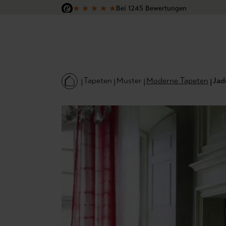
★
★
★
★
★
Bei 1245 Bewertungen
 Hauptinhalt springen
Zur Suche springen
Zur Hauptnavigation springen
Versandkostenfrei in Deutschland
Tapeten
Muster
Moderne Tapeten
Jad