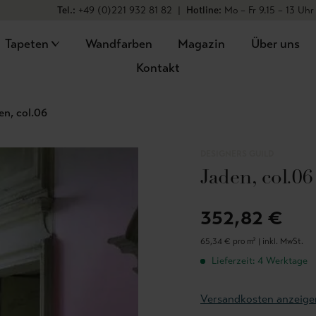
Tel.:
+49 (0)221 932 81 82
|
Hotline:
Mo – Fr 9.15 – 13 Uhr
Tapeten
Wandfarben
Magazin
Über uns
Kontakt
en, col.06
DESIGNERS GUILD
Jaden, col.06
352,82 €
65,34 € pro m² |
inkl. MwSt.
Lieferzeit: 4 Werktage
Versandkosten anzeige