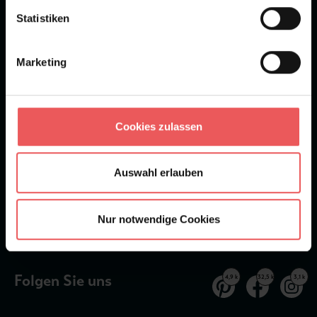
Statistiken
★
★
★
★
★
Bei 1245 Bewertungen
Marketing
Newsletter
Cookies zulassen
Auswahl erlauben
Abonnieren
Nur notwendige Cookies
Erhalten Sie aktuelle Informationen über die neuesten Tapetentrends.
Informationen zum Datenschutz.
Folgen Sie uns
4,9 k
32,5 k
3,1 k