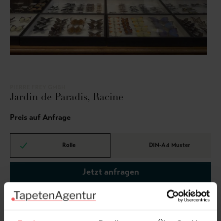
PIERRE FREY GMBH
Jardin de Paradis, Racine
Preis auf Anfrage
Rolle
DIN-A4 Muster
Jetzt anfragen