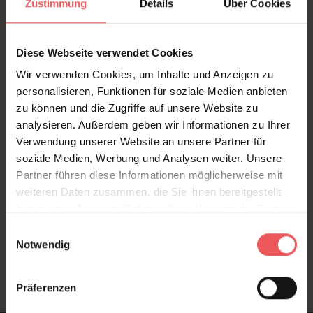
Zustimmung
Details
Über Cookies
Produktdetails
Diese Webseite verwendet Cookies
Versand & Zahlung
Wir verwenden Cookies, um Inhalte und Anzeigen zu
personalisieren, Funktionen für soziale Medien anbieten
Bewertungen
zu können und die Zugriffe auf unsere Website zu
analysieren. Außerdem geben wir Informationen zu Ihrer
Verwendung unserer Website an unsere Partner für
FAQ
Teilen!
soziale Medien, Werbung und Analysen weiter. Unsere
Partner führen diese Informationen möglicherweise mit
weiteren Daten zusammen, die Sie ihnen bereitgestellt
haben oder die sie im Rahmen Ihrer Nutzung der Dienste
Sie haben Fragen zum Produkt?
gesammelt haben.
Einwilligungsauswahl
Notwendig
Frage stellen
+49 (0)221 932 81 82
Präferenzen