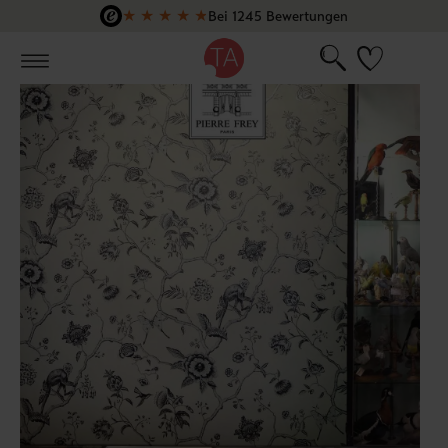
★
★
★
★
★
Bei 1245 Bewertungen
Zum Hauptinhalt springen