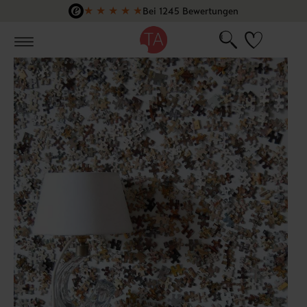
★
★
★
★
★
Bei 1245 Bewertungen
Zum Hauptinhalt springen