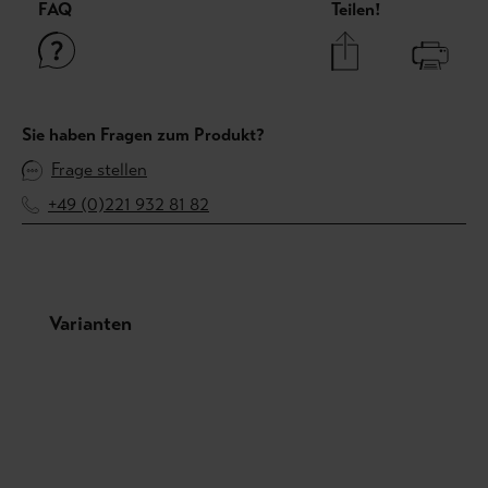
FAQ
Teilen!
Sie haben Fragen zum Produkt?
Frage stellen
+49 (0)221 932 81 82
Produktgalerie überspringen
Varianten