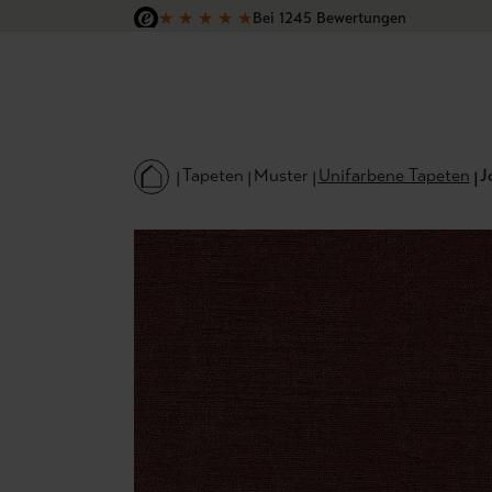
★
★
★
★
★
Bei 1245 Bewertungen
 Hauptinhalt springen
Zur Suche springen
Zur Hauptnavigation springen
Versandkostenfrei in Deutschland
Tapeten
Muster
Unifarbene Tapeten
J