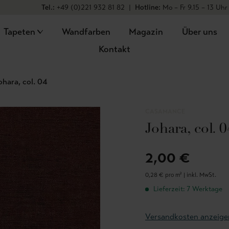
Tel.:
+49 (0)221 932 81 82
|
Hotline:
Mo – Fr 9.15 – 13 Uhr
Tapeten
Wandfarben
Magazin
Über uns
Kontakt
ohara, col. 04
CASAMANCE
Johara, col. 0
2,00 €
0,28 € pro m² |
inkl. MwSt.
Lieferzeit: 7 Werktage
Versandkosten anzeige