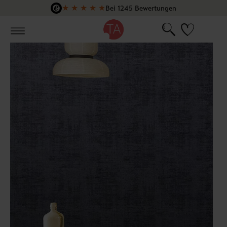
★
★
★
★
★
Bei 1245 Bewertungen
Zum Hauptinhalt springen