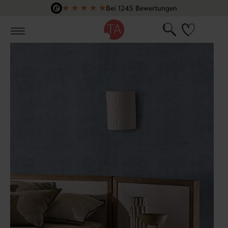
★
★
★
★
★
Bei 1245 Bewertungen
Zum Hauptinhalt springen