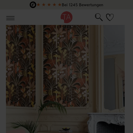
★
★
★
★
★
Bei 1245 Bewertungen
Zum Hauptinhalt springen