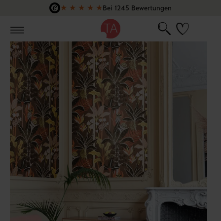
★
★
★
★
★
Bei 1245 Bewertungen
Zum Hauptinhalt springen