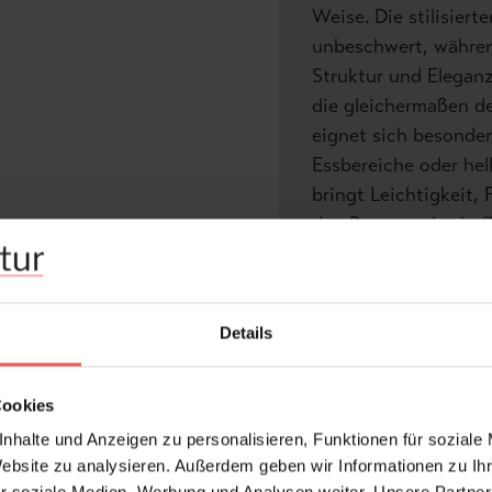
Weise. Die stilisiert
unbeschwert, währen
Struktur und Eleganz
die gleichermaßen de
eignet sich besonder
Essbereiche oder he
bringt Leichtigkeit, 
den Raum und schafft
Atmosphäre.
Produktdetails
V
Details
Z
Cookies
Abmessungen:
nhalte und Anzeigen zu personalisieren, Funktionen für soziale
Rapport:
Website zu analysieren. Außerdem geben wir Informationen zu I
Hersteller: