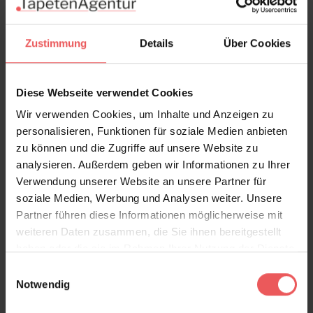
wir erstellen Ihnen ein kostenloses, unverbindliches
Angebot.
Zustimmung
Details
Über Cookies
Allergiegetestet - bedruckt mit ökologisch
unbedenklicher und UV-resistenter Farbe.
Diese Webseite verwendet Cookies
Produktdetails
Wir verwenden Cookies, um Inhalte und Anzeigen zu
personalisieren, Funktionen für soziale Medien anbieten
Versand & Zahlung
zu können und die Zugriffe auf unsere Website zu
analysieren. Außerdem geben wir Informationen zu Ihrer
Bewertungen
Verwendung unserer Website an unsere Partner für
soziale Medien, Werbung und Analysen weiter. Unsere
Partner führen diese Informationen möglicherweise mit
FAQ
Teilen!
weiteren Daten zusammen, die Sie ihnen bereitgestellt
haben oder die sie im Rahmen Ihrer Nutzung der Dienste
gesammelt haben.
Einwilligungsauswahl
Notwendig
Sie haben Fragen zum Produkt?