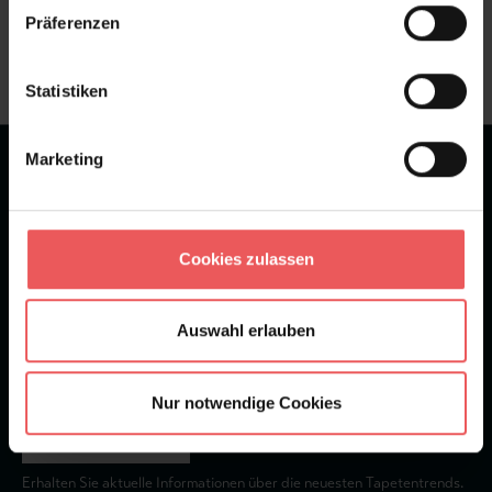
Frage stellen
Präferenzen
+49 (0)221 932 81 82
Statistiken
Marketing
★
★
★
★
★
Bei 1245 Bewertungen
Newsletter
Cookies zulassen
Auswahl erlauben
Nur notwendige Cookies
Abonnieren
Erhalten Sie aktuelle Informationen über die neuesten Tapetentrends.