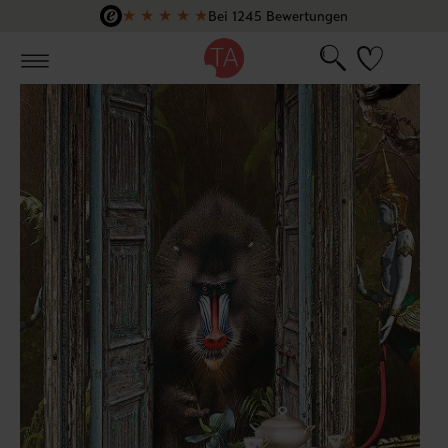
★
★
★
★
★
Bei 1245 Bewertungen
Zum Hauptinhalt springen