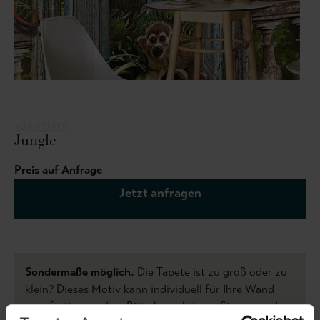
WALLPEPPER
Jungle
Preis auf Anfrage
Jetzt anfragen
Sondermaße möglich.
Die Tapete ist zu groß oder zu
klein? Dieses Motiv kann individuell für Ihre Wand
angefertigt werden. Bitte kontaktieren Sie uns und